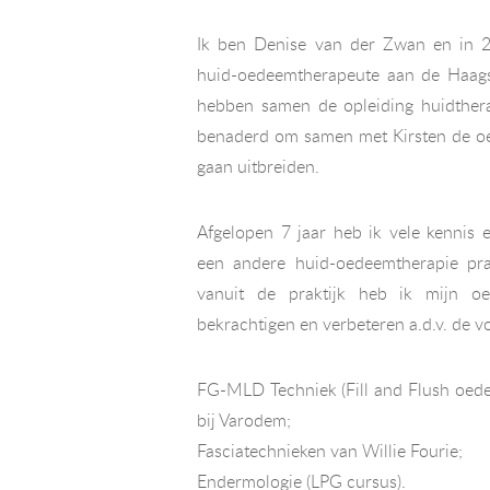
Ik ben Denise van der Zwan en in 2
huid-oedeemtherapeute aan de Haags
hebben samen de opleiding huidthera
benaderd om samen met Kirsten de oe
gaan uitbreiden.
Afgelopen 7 jaar heb ik vele kennis
een andere huid-oedeemtherapie prak
vanuit de praktijk heb ik mijn o
bekrachtigen en verbeteren a.d.v. de 
FG-MLD Techniek (Fill and Flush oed
bij Varodem;
Fasciatechnieken van Willie Fourie;
Endermologie (LPG cursus).