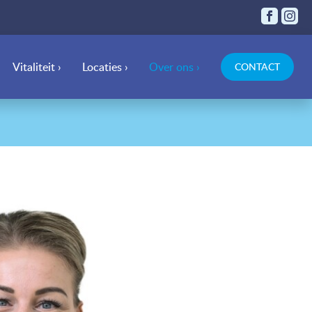
Vitaliteit ›
Locaties ›
Over ons ›
CONTACT