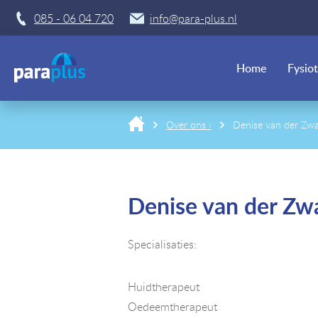
085 - 06 04 720
info@para-plus.nl
Home
Fysio
Over ons ›
Denise van der Zw
Denise van der Zw
Specialisaties:
Huidtherapeut
Oedeemtherapeut